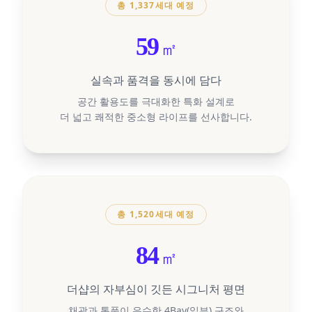
총 1,337세대 예정
59
㎡
실속과 품격을 동시에 담다
공간 활용도를 극대화한 특화 설계로
더 넓고 쾌적한 중소형 라이프를 선사합니다.
총 1,520세대 예정
84
㎡
더샵의 자부심이 깃든 시그니처 평면
채광과 통풍이 우수한 4Bay(일부) 구조와