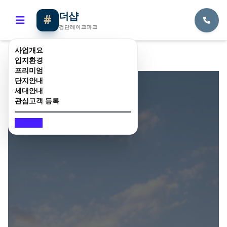
더샵
#
검단레이크파크
사업개요
입지환경
프리미엄
홈
세대안내
단지안내
세대안내
관심고객 등록
1844-